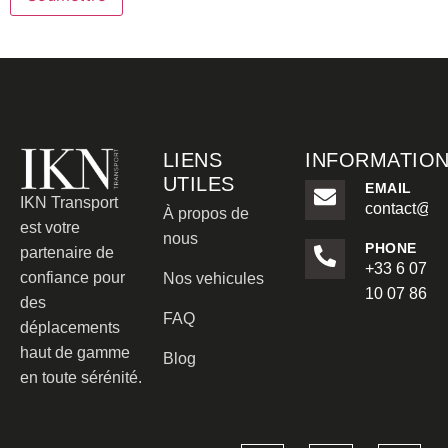
LIENS
INFORMATIO
UTILES
EMAIL
IKN Transport
contact@ikn
À propos de
est votre
nous
PHONE
partenaire de
+33 6 07
confiance pour
Nos vehicules
10 07 86
des
FAQ
déplacements
haut de gamme
Blog
en toute sérénité.