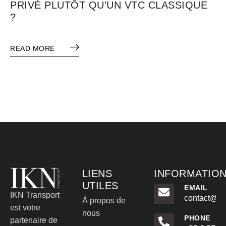
PRIVÉ PLUTÔT QU’UN VTC CLASSIQUE
?
READ MORE
LIENS
INFORMATIO
UTILES
EMAIL
IKN Transport
contact@ikn
À propos de
est votre
nous
PHONE
partenaire de