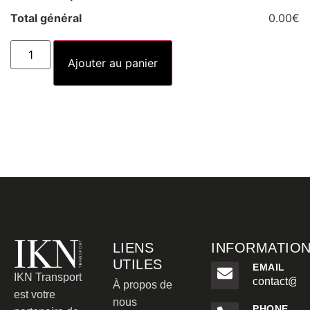
Total général
0.00€
Ajouter au panier
LIENS
INFORMATIO
UTILES
EMAIL
IKN Transport
contact@ikn
À propos de
est votre
nous
PHONE