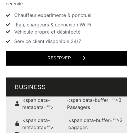
sérénité.
Chauffeur expérimenté & ponctuel
Eau, chargeurs & connexion Wi-Fi
Véhicule propre et désinfecté
Service client disponible 24/7
RESERVER
BUSINESS
<span data-
<span data-buffer="
">3
metadata="
">
Passagers
<span data-
<span data-buffer="
">3
metadata="
">
bagages