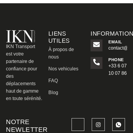
LIENS
INFORMATIO
UTILES
EMAIL
IKN Transport
contact@ikn
À propos de
est votre
nous
PHONE
partenaire de
+33 6 07
confiance pour
Nos vehicules
10 07 86
des
FAQ
déplacements
haut de gamme
Blog
en toute sérénité.
NOTRE
NEWLETTER